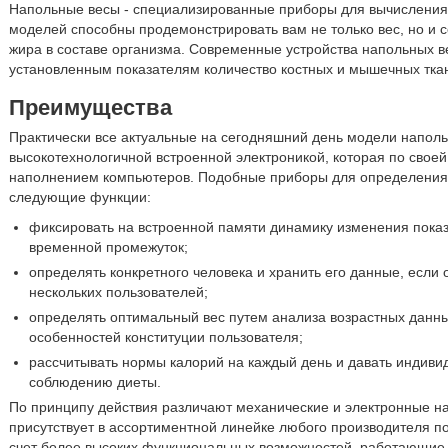
Напольные весы - специализированные приборы для вычисления 
моделей способны продемонстрировать вам не только вес, но и 
жира в составе организма. Современные устройства напольных в
установленным показателям количество костных и мышечных тка
Преимущества
Практически все актуальные на сегодняшний день модели напол
высокотехнологичной встроенной электроникой, которая по свое
наполнением компьютеров. Подобные приборы для определения 
следующие функции:
фиксировать на встроенной памяти динамику изменения пока
временной промежуток;
определять конкретного человека и хранить его данные, если
нескольких пользователей;
определять оптимальный вес путем анализа возрастных данн
особенностей конституции пользователя;
рассчитывать нормы калорий на каждый день и давать индив
соблюдению диеты.
По принципу действия различают механические и электронные н
присутствует в ассортиментной линейке любого производителя п
счет более высоких функциональных возможностей, работающие 