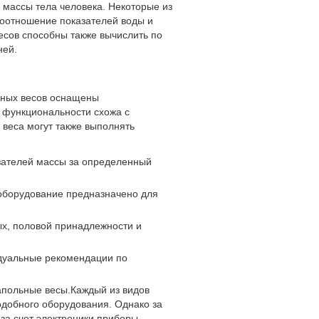
массы тела человека. Некоторые из
соотношение показателей воды и
есов способны также вычислить по
ней.
ьных весов оснащены
й функциональности схожа с
веса могут также выполнять
зателей массы за определенный
 оборудование предназначено для
ых, половой принадлежности и
идуальные рекомендации по
апольные весы.Каждый из видов
одобного оборудования. Однако за
за счет электроники приборы