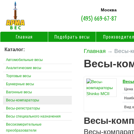
Москва
(495) 669-67-87
Главная
Подобрать весы
Производите
Каталог:
Главная
→ Весы-к
Автомобильные весы
Весы-ко
Аналитические весы
Торговые весы
Весы
Бункерные весы
Цена 
Вагонные весы
Наиб
Весы-компараторы
Вид 
Весы-регистраторы
Весы специального назначения
Весы-ком
Весоизмерительные
Весы-компарат
преобразователи