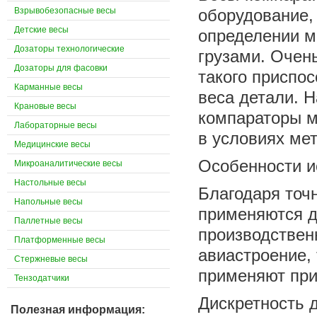
Взрывобезопасные весы
оборудование,
Детские весы
определении 
Дозаторы технологические
грузами. Очен
Дозаторы для фасовки
такого приспо
Карманные весы
веса детали. 
Крановые весы
компараторы м
Лабораторные весы
в условиях ме
Медицинские весы
Особенности и
Микроаналитические весы
Настольные весы
Благодаря точ
Напольные весы
применяются д
Паллетные весы
производствен
Платформенные весы
авиастроение, 
Стержневые весы
применяют при 
Тензодатчики
Дискретность д
Полезная информация: