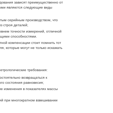
дования зависят преимущественно от
ными являются следующие виды
итым серийным производством, что
з строя деталей;
овнем точности измерений, отличной
ющими способностями.
ной компенсации стоит помнить тот
ля, которые могут не только искажать
етрологические требования:
остоятельно возвращаться к
го состояния равновесия;
ие изменения в показателях массы
ний при многократном взвешивании