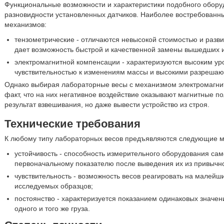
Функциональные возможности и характеристики подобного обору
разновидности установленных датчиков. Наиболее востребован
механизмов:
тензометрические - отличаются невысокой стоимостью и разв
дает возможность быстрой и качественной замены вышедших и
электромагнитной компенсации - характеризуются высоким ур
чувствительностью к изменениям массы и высокими разреша
Однако выбирая лабораторные весы с механизмом электромагнит
факт, что на них негативное воздействие оказывают магнитные по
результат взвешивания, но даже вывести устройство из строя.
Технические требования
К любому типу лабораторных весов предъявляются следующие м
устойчивость - способность измерительного оборудования сам
первоначальному показателю после выведения их из привычно
чувствительность - возможность весов реагировать на малейш
исследуемых образцов;
постоянство - характеризуется показанием одинаковых значе
одного и того же груза.