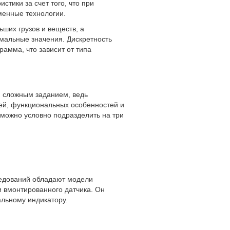
стики за счет того, что при
менные технологии.
ших грузов и веществ, а
мальные значения. Дискретность
рамма, что зависит от типа
и сложным заданием, ведь
ей, функциональных особенностей и
можно условно подразделить на три
едований обладают модели
и вмонтированного датчика. Он
альному индикатору.