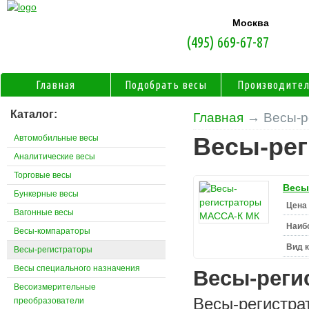
Москва
(495) 669-67-87
Главная
Подобрать весы
Производите
Каталог:
Главная
→ Весы-р
Автомобильные весы
Весы-ре
Аналитические весы
Торговые весы
Весы
Бункерные весы
Цена 
Вагонные весы
Наиб
Весы-компараторы
Вид 
Весы-регистраторы
Весы специального назначения
Весы-реги
Весоизмерительные
Весы-регистра
преобразователи