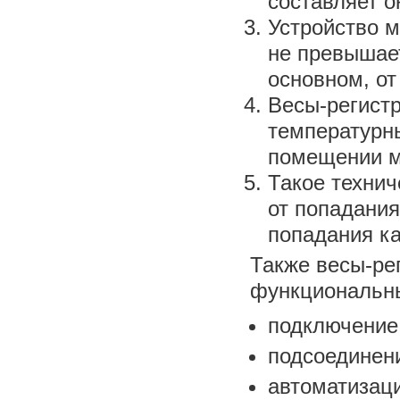
составляет о
Устройство 
не превышает
основном, от
Весы-регист
температурн
помещении мо
Такое техни
от попадания
попадания ка
Также весы-ре
функциональн
подключение 
подсоединени
автоматизац