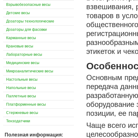
Взрывобезопасные весы
взвешивания, 
Детские весы
товаров в усло
Дозаторы технологические
общественного 
Дозаторы для фасовки
регистрационн
Карманные весы
разнообразным
Крановые весы
этикеток и чеко
Лабораторные весы
Медицинские весы
Особеннос
Микроаналитические весы
Основным пред
Настольные весы
передача данн
Напольные весы
разработанную
Паллетные весы
оборудование 
Платформенные весы
позиции, ее па
Стержневые весы
Тензодатчики
Чаще всего ис
целесообразно
Полезная информация: