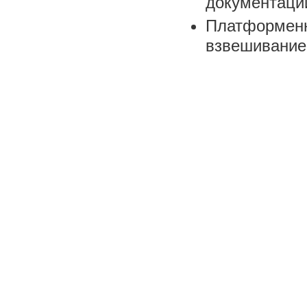
документаци
Платформенн
взвешивание 