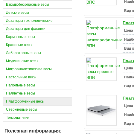
Наиб
Взрывобезопасные весы
Вид 
Детские весы
Дозаторы технологические
Плат
Дозаторы для фасовки
Цена 
Карманные весы
Наиб
Крановые весы
Вид 
Лабораторные весы
Плат
Медицинские весы
Цена 
Микроаналитические весы
Настольные весы
Наиб
Напольные весы
Вид 
Паллетные весы
Плат
Платформенные весы
Цена 
Стержневые весы
Наиб
Тензодатчики
Вид 
Полезная информация: