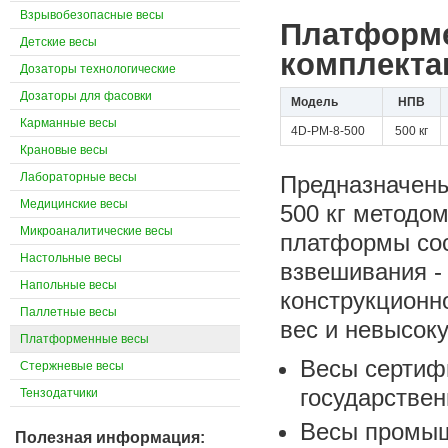
Взрывобезопасные весы
Платформе
Детские весы
комплекта
Дозаторы технологические
Дозаторы для фасовки
Модель
НПВ
Карманные весы
4D-PM-8-500
500 кг
Крановые весы
Лабораторные весы
Предназначены
Медицинские весы
500 кг методо
Микроаналитические весы
платформы сос
Настольные весы
взвешивания - 
Напольные весы
конструкционн
Паллетные весы
вес и невысок
Платформенные весы
Весы сертиф
Стержневые весы
государствен
Тензодатчики
Весы промыш
Полезная информация: