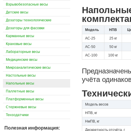
Взрывобезопасные весы
Напольные
Детские весы
комплекта
Дозаторы технологические
Дозаторы для фасовки
Модель
НПВ
Це
Карманные весы
AC-25
25 кг
Крановые весы
AC-50
50 кг
Лабораторные весы
AC-100
100 кг
Медицинские весы
Микроаналитические весы
Предназначены
Настольные весы
учёта одинаков
Напольные весы
Техническ
Паллетные весы
Платформенные весы
Модель весов
Стержневые весы
НПВ, кг
Тензодатчики
НмПВ, кг
Полезная информация:
Дискретность отсчёта, г