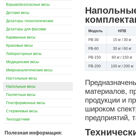
Взрывобезопасные весы
Напольные
Детские весы
комплекта
Дозаторы технологические
Дозаторы для фасовки
Модель
НПВ
Карманные весы
PB-30
15 кг / 30 кг
Крановые весы
PB-60
30 кг / 60 кг
Лабораторные весы
PB-150
60 кг / 150 кг
Медицинские весы
PB-200
100 кг / 200 кг
Микроаналитические весы
Настольные весы
Предназначены
Напольные весы
материалов, п
Паллетные весы
продукции и пр
Платформенные весы
широком спект
Стержневые весы
предприятий, т
Тензодатчики
Техническ
Полезная информация: