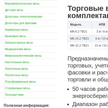
Взрывобезопасные весы
Торговые 
Детские весы
комплекта
Дозаторы технологические
Дозаторы для фасовки
Модель
НПВ
Карманные весы
МК-6.2-ТВ21
3 кг / 6 кг
Крановые весы
МК-15.2-ТВ21
6 кг / 15 к
Лабораторные весы
МК-32.2-ТВ21
15 кг / 32 
Медицинские весы
Микроаналитические весы
Предназначены
Настольные весы
торговых, учет
Напольные весы
фасовки и рас
Паллетные весы
торговли и общ
Платформенные весы
50 часов раб
Стержневые весы
энергосбере
Тензодатчики
Диапазон раб
Полезная информация: