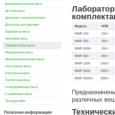
Взрывобезопасные весы
Лаборатор
Детские весы
комплекта
Дозаторы технологические
Дозаторы для фасовки
Модель
НПВ
Карманные весы
MWP-150
150 г
Крановые весы
MWP-300
300 г
Лабораторные весы
MWP-300H
300 г
Медицинские весы
MWP-600
600 г
Микроаналитические весы
MWP-1500
1500 г
Настольные весы
MWP-3000
3000 г
Напольные весы
MWP-3000H
3000 г
Паллетные весы
Платформенные весы
Предназначены
Стержневые весы
различных вещ
Тензодатчики
Техническ
Полезная информация: