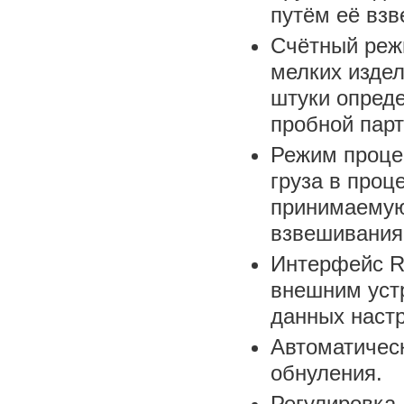
путём её вз
Счётный реж
мелких издел
штуки опред
пробной парт
Режим проце
груза в проц
принимаемую
взвешивания
Интерфейс R
внешним устр
данных наст
Автоматическ
обнуления.
Регулировка 