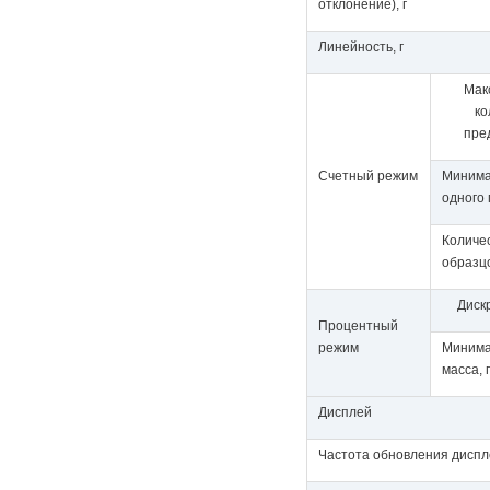
отклонение), г
Линейность, г
Мак
ко
пре
Счетный режим
Минима
одного 
Количе
образц
Диск
Процентный
режим
Минима
масса, г
Дисплей
Частота обновления диспле