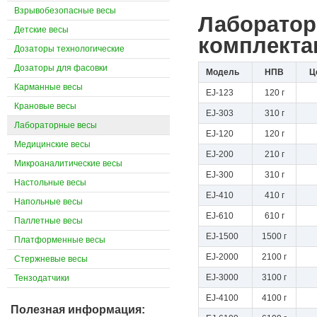
Взрывобезопасные весы
Лаборатор
Детские весы
комплекта
Дозаторы технологические
Дозаторы для фасовки
Модель
НПВ
Ц
Карманные весы
EJ-123
120 г
Крановые весы
EJ-303
310 г
Лабораторные весы
EJ-120
120 г
Медицинские весы
EJ-200
210 г
Микроаналитические весы
EJ-300
310 г
Настольные весы
EJ-410
410 г
Напольные весы
EJ-610
610 г
Паллетные весы
EJ-1500
1500 г
Платформенные весы
EJ-2000
2100 г
Стержневые весы
EJ-3000
3100 г
Тензодатчики
EJ-4100
4100 г
Полезная информация: