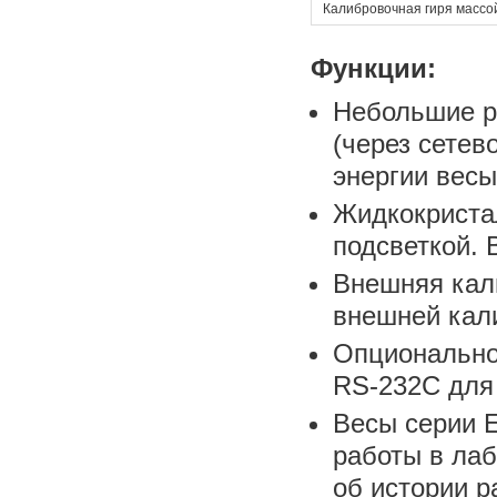
Калибровочная гиря массой
Функции:
Небольшие ра
(через сетев
энергии вес
Жидкокриста
подсветкой. 
Внешняя кал
внешней кал
Опционально
RS-232С для 
Весы серии E
работы в ла
об истории р