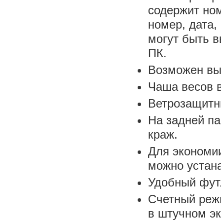
содержит ном
номер, дата,
могут быть 
ПК.
Возможен выб
Чаша весов 
Ветрозащитн
На задней па
краж.
Для экономии
можно устан
Удобный футл
Счетный реж
в штучном э