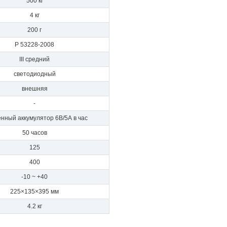
500 кг
4 кг
200 г
Р 53228-2008
III средний
светодиодный
внешняя
-
енный аккумулятор 6В/5А в час
50 часов
125
400
-10 ~ +40
225×135×395 мм
4.2 кг