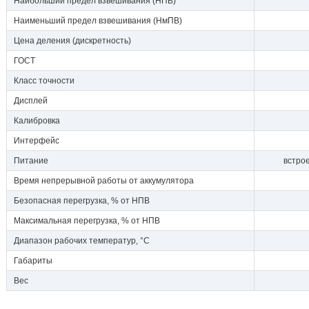
Наибольший предел взвешивания (НПВ)
Наименьший предел взвешивания (НмПВ)
Цена деления (дискретность)
ГОСТ
Класс точности
Дисплей
Калибровка
Интерфейс
Питание
встро
Время непрерывной работы от аккумулятора
Безопасная перегрузка, % от НПВ
Максимальная перегрузка, % от НПВ
Диапазон рабочих температур, °С
Габариты
Вес