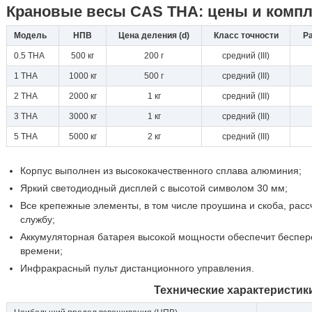
Крановые весы CAS THA: цены и комп
Модель
НПВ
Цена деления (d)
Класс точности
Р
0.5 THA
500 кг
200 г
средний (III)
1 THA
1000 кг
500 г
средний (III)
2 THA
2000 кг
1 кг
средний (III)
3 THA
3000 кг
1 кг
средний (III)
5 THA
5000 кг
2 кг
средний (III)
Корпус выполнен из высококачественного сплава алюминия;
Яркий светодиодный дисплей с высотой символом 30 мм;
Все крепежные элементы, в том числе проушина и скоба, рас
службу;
Аккумуляторная батарея высокой мощности обеспечит беспере
времени;
Инфракрасный пульт дистанционного управления.
Технические характеристик