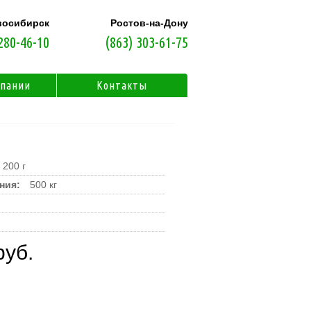
восибирск
Ростов-на-Дону
280-46-10
(863) 303-61-75
мпании
Контакты
200 г
ния:
500 кг
руб.