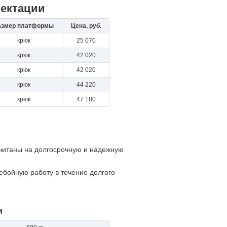
лектации
азмер платформы
Цена, руб.
крюк
25 070
крюк
42 020
крюк
42 020
крюк
44 220
крюк
47 180
считаны на долгосрочную и надежную
бойную работу в течение долгого
и