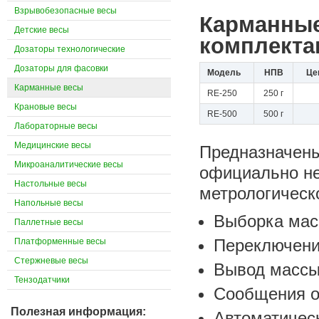
Взрывобезопасные весы
Карманные
Детские весы
комплекта
Дозаторы технологические
Дозаторы для фасовки
Модель
НПВ
Це
Карманные весы
RE-250
250 г
Крановые весы
RE-500
500 г
Лабораторные весы
Медицинские весы
Предназначены
Микроаналитические весы
официально не
Настольные весы
метрологическ
Напольные весы
Выборка мас
Паллетные весы
Переключени
Платформенные весы
Стержневые весы
Вывод массы 
Тензодатчики
Сообщения о
Полезная информация:
Автоматическ