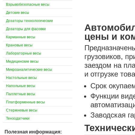
Взрывобезопасные весы
Детские весы
Дозаторы технологические
Автомоби
Дозаторы для фасовки
цены и ко
Карманные весы
Крановые весы
Предназначены
Лабораторные весы
грузовиков, п
Медицинские весы
заездом на пл
Микроаналитические весы
и отгрузке тов
Настольные весы
Срок окупаем
Напольные весы
Паллетные весы
Функции вид
Платформенные весы
автоматизац
Стержневые весы
Заводская га
Тензодатчики
Техническ
Полезная информация: