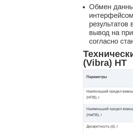
Обмен данны
интерфейсом
результатов 
вывод на пр
согласно ст
Техническ
(Vibra) HT
Параметры
Наибольший предел взве
(НПВ), г
Наименьший предел взве
(НмПВ), г
Дискретность (d), г