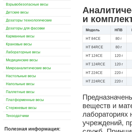
Взрывобезопасные весы
Аналитичес
Детские весы
и комплек
Дозаторы технологические
Дозаторы для фасовки
Модель
НПВ
Карманные весы
HT 84CE
80 г
Крановые весы
HT 84RCE
80 г
Лабораторные весы
HT 124CE
120 г
Медицинские весы
HT 124RCE
120 г
Микроаналитические весы
HT 224CE
220 г
Настольные весы
HT 224RCE
220 г
Напольные весы
Паллетные весы
Предназначены
Платформенные весы
веществ и мат
Стержневые весы
лабораториях 
Тензодатчики
учреждений, п
Полезная информация:
служб. Принци