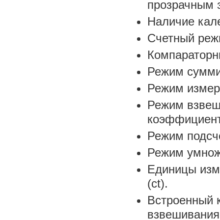
прозрачным 
Наличие кале
Счетный реж
Компараторн
Режим сумми
Режим измер
Режим взвеш
коэффициент
Режим подсчё
Режим умнож
Единицы изме
(ct).
Встроенный 
взвешивания