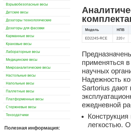
Взрывобезопасные весы
Аналитичес
Детские весы
комплекта
Дозаторы технологические
Дозаторы для фасовки
Модель
НПВ
Карманные весы
ED224S-RCE
220 г
Крановые весы
Лабораторные весы
Предназначены
Медицинские весы
применяться в 
Микроаналитические весы
научных орган
Настольные весы
Надежность ко
Напольные весы
Sartorius дают
Паллетные весы
эксплуатацион
Платформенные весы
ежедневной ра
Стержневые весы
Конструкция 
Тензодатчики
легкостью. О
Полезная информация: