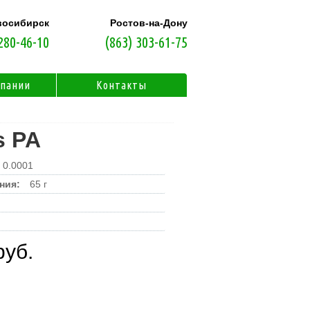
восибирск
Ростов-на-Дону
280-46-10
(863) 303-61-75
мпании
Контакты
s PA
0.0001
ния:
65 г
руб.