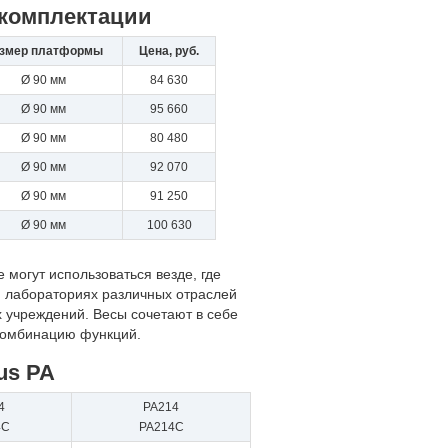
 комплектации
змер платформы
Цена, руб.
Ø 90 мм
84 630
Ø 90 мм
95 660
Ø 90 мм
80 480
Ø 90 мм
92 070
Ø 90 мм
91 250
Ø 90 мм
100 630
 могут использоваться везде, где
и лабораториях различных отраслей
 учреждений. Весы сочетают в себе
 комбинацию функций.
us PA
4
PA214
4C
PA214C