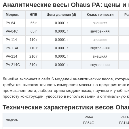
Аналитические весы Ohaus PA: цены и
Модель
НПВ
Цена деления (d)
Класс точности
Ра
PA-64
65 г
0.0001 г
внешняя
PA-64C
65 г
0.0001 г
внутренняя
PA-114
110 г
0.0001 г
внешняя
PA-114C
110 г
0.0001 г
внутренняя
PA-214
210 г
0.0001 г
внешняя
PA-214C
210 г
0.0001 г
внутренняя
Линейка включает в себя 6 моделей аналитических весов, которые
требуется высокая точность измерения массы: на предприятиях 
промышленности, лабораториях медицинских, научных и учебных
простоту конструкции, удобство в использовании и оптимальную
Технические характеристики весов Oha
PA64
PA11
модель
PA64C
PA11