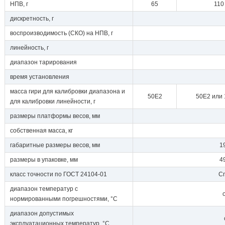
НПВ, г
65
110
дискретность, г
воспроизводимость (СКО) на НПВ, г
линейность, г
диапазон тарирования
время установления
масса гири для калибровки диапазона и
50E2
50E2 или
для калибровки линейности, г
размеры платформы весов, мм
собственная масса, кг
габаритные размеры весов, мм
1
размеры в упаковке, мм
4
класс точности по ГОСТ 24104-01
Сп
диапазон температур с
нормированными погрешностями, °C
диапазон допустимых
эксплуатационных температур, °C