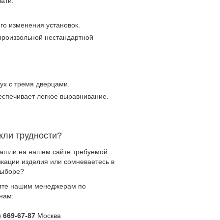
ати.
го изменения установок.
произвольной нестандартной
ух с тремя дверцами.
еспечивает легкое выравнивание.
кли трудности?
нашли на нашем сайте требуемой
кации изделия или сомневаетесь в
выборе?
ите нашим менеджерам по
нам:
) 669-67-87
Москва