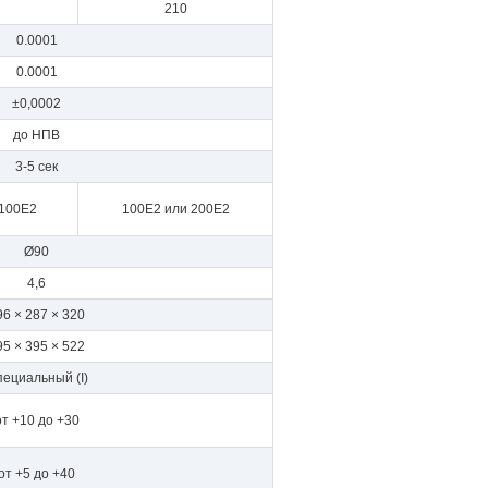
210
0.0001
0.0001
±0,0002
до НПВ
3-5 сек
 100E2
100E2 или 200E2
Ø90
4,6
96 × 287 × 320
95 × 395 × 522
ециальный (I)
от +10 до +30
от +5 до +40