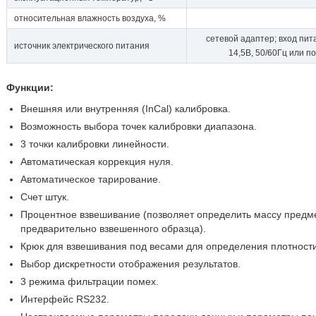
относительная влажность воздуха, %
сетевой адаптер; вход пит
источник электрического питания
14,5В, 50/60Гц или п
Функции:
Внешняя или внутренняя (InCal) калибровка.
Возможность выбора точек калибровки диапазона.
3 точки калибровки линейности.
Автоматическая коррекция нуля.
Автоматическое тарирование.
Счет штук.
Процентное взвешивание (позволяет определить массу предме
предварительно взвешенного образца).
Крюк для взвешивания под весами для определения плотности
Выбор дискретности отображения результатов.
3 режима фильтрации помех.
Интерфейс RS232.