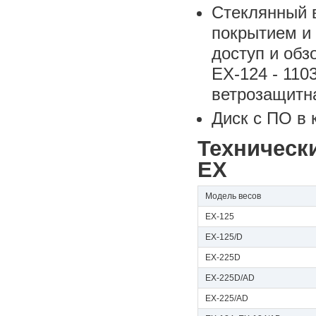
Стеклянный 
покрытием и 
доступ и обз
EX-124 - 110
ветрозащитн
Диск с ПО в 
Техническ
EX
Модель весов
EX-125
EX-125/D
EX-225D
EX-225D/AD
EX-225/AD