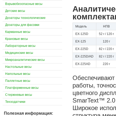
Взрывобезопасные весы
Аналитиче
Детские весы
комплекта
Дозаторы технологические
Дозаторы для фасовки
Модель
НПВ
Карманные весы
EX-125D
52 г / 120 г
Крановые весы
EX-125
120 г
Лабораторные весы
EX-225D
82 г / 220 г
Медицинские весы
EX-225D/AD
82 г / 220 г
Микроаналитические весы
EX-225AD
220 г
Настольные весы
Напольные весы
Обеспечивают 
Паллетные весы
работы, точнос
Платформенные весы
цветного дисп
Стержневые весы
SmarText™ 2.0
Тензодатчики
Широкое испол
Полезная информация:
структура мен