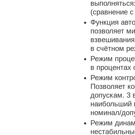
выполняться:
(сравнение с
Функция авт
позволяет м
взвешивания 
в счётном р
Режим проце
в процентах 
Режим контр
Позволяет к
допускам. 3 
наибольший 
номинал/допу
Режим динам
нестабильны